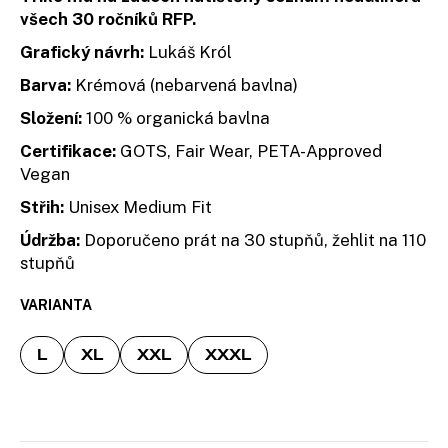
u
všech 30 ročníků RFP.
j
Grafický návrh:
Lukáš Król
e
m
Barva:
Krémová (nebarvená bavlna)
e
Složení:
100
% organická bavlna
Certifikace:
GOTS
,
Fair Wear
,
PETA-Approved
Vegan
Střih:
Unisex
Medium Fit
Údržba:
Doporučeno prát na 30 stupňů, žehlit na 110
stupňů
VARIANTA
L
XL
XXL
XXXL