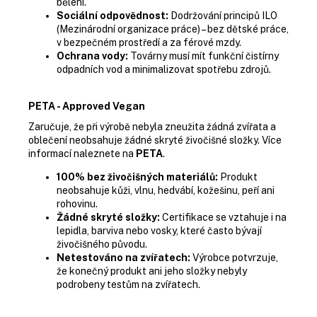
bělení.
Sociální odpovědnost:
Dodržování principů ILO
(Mezinárodní organizace práce) – bez dětské práce,
v bezpečném prostředí a za férové mzdy.
Ochrana vody:
Továrny musí mít funkční čistírny
odpadních vod a minimalizovat spotřebu zdrojů.
PETA - Approved Vegan
Zaručuje, že při výrobě nebyla zneužita žádná zvířata a
oblečení neobsahuje žádné skryté živočišné složky. Více
informací naleznete na
PETA
.
100% bez živočišných materiálů:
Produkt
neobsahuje kůži, vlnu, hedvábí, kožešinu, peří ani
rohovinu.
Žádné skryté složky:
Certifikace se vztahuje i na
lepidla, barviva nebo vosky, které často bývají
živočišného původu.
Netestováno na zvířatech:
Výrobce potvrzuje,
že konečný produkt ani jeho složky nebyly
podrobeny testům na zvířatech.