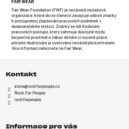
FAIR WEAR
Fair Wear Foundation (FWF) je nezávislá nezisková
organizace, která skrze členství zavazuje oděvní značky
k postupnému zlepšování pracovních podmínek v
dodavatelském řetězci. Značky se řídí Kodexem
pracovních postupů, který zahrnuje důstojné mzdy,
bezpečné prostředí a zákaz dětské či nucené práce,
přičemž dodržování je ověřováno nezávislými kontrolami.
Více informací naleznete na
Fair Wear
.
Z
Á
Kontakt
P
A
store
@
rockforpeople.cz
T
Rock For People
Í
rockforpeople
Informace pro vás