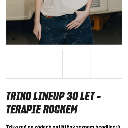
A
J
Í
T
?
HLEDAT
D
TRIKO LINEUP 30 LET -
o
p
TERAPIE ROCKEM
o
r
u
č
Triko má na zádech natištěný seznam headlinerů