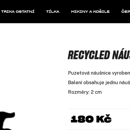
TRIKA OSTATNÍ
TÍLKA
MIKINY A KOŠILE
ČEP
 POTŘEBUJETE NAJÍT?
RECYCLED NÁU
HLEDAT
Puzetová náušnice vyroben
Doporučujeme
Balení obsahuje jednu náuš
Rozměry: 2 cm
180 Kč
Měrná
cena: