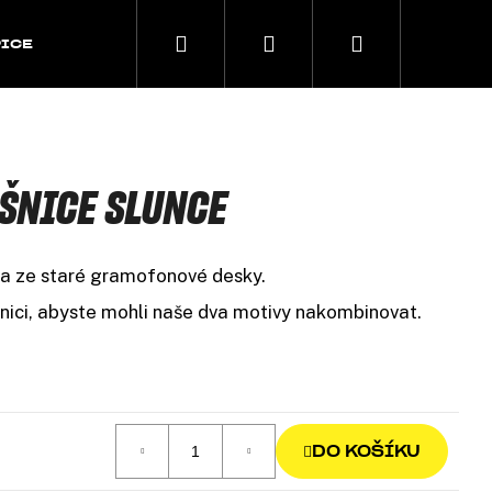
Přihlášení
ICE
DOPLŇKY
ŠPERKY
ŠNICE SLUNCE
a ze staré gramofonové desky.
nici, abyste mohli naše dva motivy nakombinovat.
DO KOŠÍKU