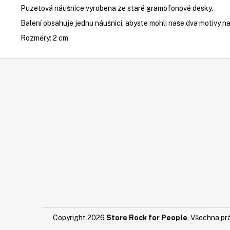
Puzetová náušnice vyrobena ze staré gramofonové desky.
Balení obsahuje jednu náušnici, abyste mohli naše dva motivy 
Rozměry: 2 cm
Z
Á
P
A
T
Í
Copyright 2026
Store Rock for People
. Všechna pr