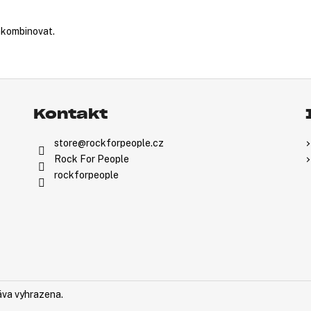
nakombinovat.
Kontakt
store
@
rockforpeople.cz
Rock For People
rockforpeople
áva vyhrazena.