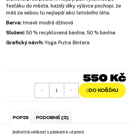
u
fesťáku do města, každý díky výšivce pochopí, že
j
máš za sebou tu nejlepší akci letošního léta.
e
Barva:
tmavě modrá džínová
m
e
Složení:
50 % recyklovaná bavlna, 50 % bavlna
Grafický návrh:
Yoga Putra Bintara
550 Kč
Měr
cena
DO KOŠÍKU
POPIS
PODOBNÉ (3)
Jednotná velikost s páskem k utažení.