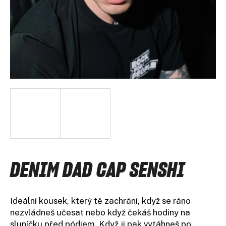
A
J
Í
T
?
HLEDAT
D
DENIM DAD CAP SENSHI
o
p
o
Ideální kousek, který tě zachrání, když se ráno
r
nezvládneš učesat nebo když čekáš hodiny na
u
č
sluníčku před pódiem. Když ji pak vytáhneš po