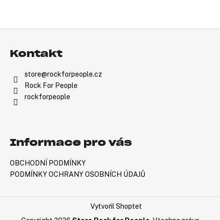
Z
Á
Kontakt
P
A
store
@
rockforpeople.cz
T
Rock For People
Í
rockforpeople
Informace pro vás
OBCHODNÍ PODMÍNKY
PODMÍNKY OCHRANY OSOBNÍCH ÚDAJŮ
Vytvořil Shoptet